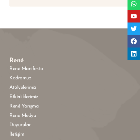
René
René Manifesto
Kadromuz
Atölyelerimiz
Etkinliklerimiz
René Yarışma
René Medya
Duyurular
İletişim