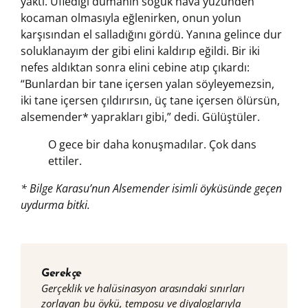
yaktı. Üflediği dumanın soğuk hava yüzünden
kocaman olmasıyla eğlenirken, onun yolun
karşısından el salladığını gördü. Yanına gelince dur
soluklanayım der gibi elini kaldırıp eğildi. Bir iki
nefes aldıktan sonra elini cebine atıp çıkardı:
“Bunlardan bir tane içersen yalan söyleyemezsin,
iki tane içersen çıldırırsın, üç tane içersen ölürsün,
alsemender* yaprakları gibi,” dedi. Gülüştüler.
O gece bir daha konuşmadılar. Çok dans
ettiler.
* Bilge Karasu’nun Alsemender isimli öyküsünde geçen
uydurma bitki.
Gerekçe
Gerçeklik ve halüsinasyon arasındaki sınırları
zorlayan bu öykü, temposu ve diyaloglarıyla