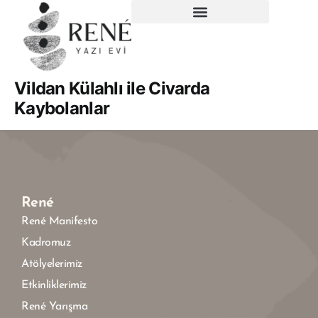
Vildan Külahlı ile Civarda
Kaybolanlar
René
René Manifesto
Kadromuz
Atölyelerimiz
Etkinliklerimiz
René Yarışma