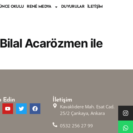
ÜNCE OKULU
RENÉ MEDYA
DUYURULAR
İLETIŞIM
 Bilal Acarözmen ile
p Edin
İletişim
Kavaklıdere Mah. Esat Cad.
25/2 Çankaya, Ankara
0532 256 27 99