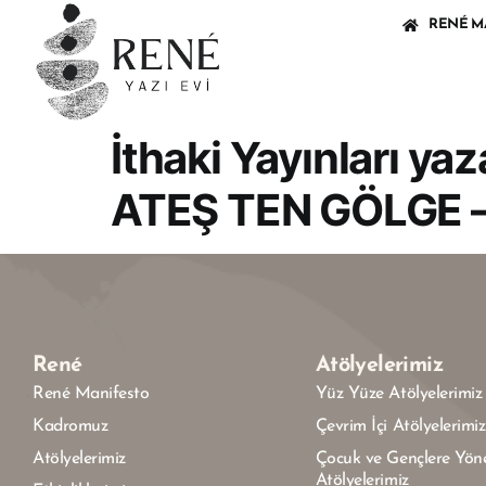
RENÉ M
İthaki Yayınları ya
ATEŞ TEN GÖLGE –
René
Atölyelerimiz
René Manifesto
Yüz Yüze Atölyelerimiz
Kadromuz
Çevrim İçi Atölyelerimiz
Atölyelerimiz
Çocuk ve Gençlere Yöne
Atölyelerimiz