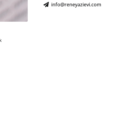
info@reneyazievi.com
k