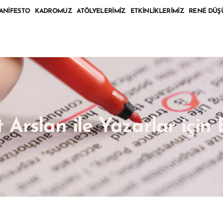
ANIFESTO
KADROMUZ
ATÖLYELERIMIZ
ETKINLIKLERIMIZ
RENÉ DÜŞ
Arslan ile Yazarlar için 