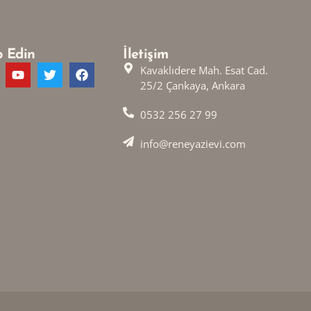
p Edin
İletişim
Kavaklıdere Mah. Esat Cad.
25/2 Çankaya, Ankara
0532 256 27 99
info@reneyazievi.com