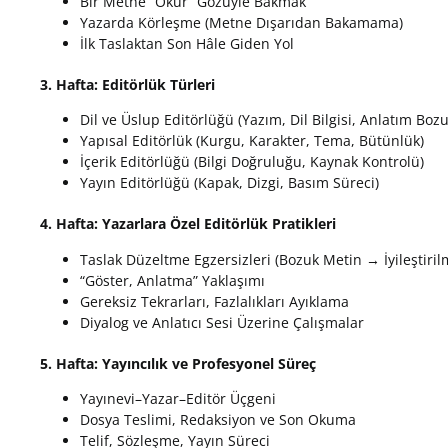
Bir Metne “Okur” Gözüyle Bakmak
Yazarda Körleşme (Metne Dışarıdan Bakamama)
İlk Taslaktan Son Hâle Giden Yol
3. Hafta
:
Editörlük
Türleri
Dil ve Üslup Editörlüğü (Yazım, Dil Bilgisi, Anlatım Bozu
Yapısal Editörlük (Kurgu, Karakter, Tema, Bütünlük)
İçerik Editörlüğü (Bilgi Doğruluğu, Kaynak Kontrolü)
Yayın Editörlüğü (Kapak, Dizgi, Basım Süreci)
4. Hafta
:
Yazarlara
Özel
Editörlük
Pratikleri
Taslak Düzeltme Egzersizleri (Bozuk Metin → İyileştiril
“Göster, Anlatma” Yaklaşımı
Gereksiz Tekrarları, Fazlalıkları Ayıklama
Diyalog ve Anlatıcı Sesi Üzerine Çalışmalar
5. Hafta
:
Yayıncılık
ve
Profesyonel
Süreç
Yayınevi–Yazar–Editör Üçgeni
Dosya Teslimi, Redaksiyon ve Son Okuma
Telif, Sözleşme, Yayın Süreci