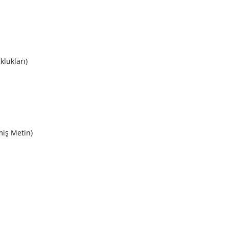
klukları)
miş Metin)