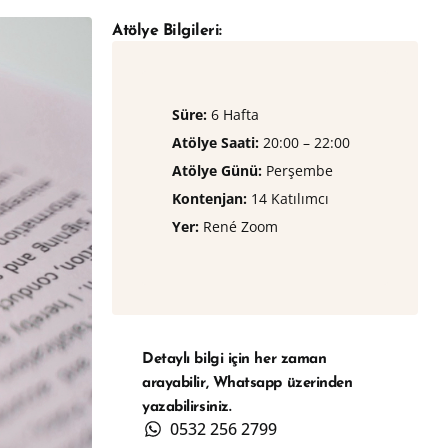
Atölye Bilgileri:
Süre:
6 Hafta
Atölye Saati:
20:00 – 22:00
Atölye Günü:
Perşembe
Kontenjan:
⁠14 Katılımcı
Yer:
René Zoom
Detaylı bilgi için her zaman
arayabilir, Whatsapp üzerinden
yazabilirsiniz.
0532 256 2799