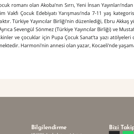
 Çocuk romanı olan Akoba’nın Sırrı, Yeni İnsan Yayınları’nd
im Vakfı Çocuk Edebiyatı Yarışması’nda 7-11 yaş kategoris
aktır. Türkiye Yayıncılar Birliği’nin düzenlediği, Ebru Akka
yrıca Sevengül Sönmez (Türkiye Yayıncılar Birliği) ve Musta
tişkinler ve çocuklar için Pupa Çocuk Sanat’ta yazı atölyel
mektedir. Harmoni’nin annesi olan yazar, Kocaeli’nde yaşam
Bilgilendirme
Bizi Taki