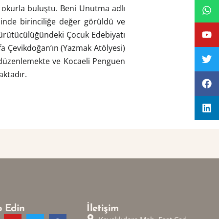
an okurla buluştu. Beni Unutma adlı
inde birinciliğe değer görüldü ve
ş yürütücülüğündeki Çocuk Edebiyatı
fa Çevikdoğan’ın (Yazmak Atölyesi)
eri düzenlemekte ve Kocaeli Penguen
aktadır.
p Edin
İletişim