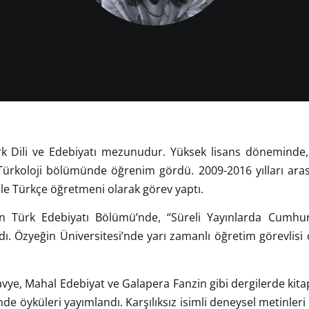
k Dili ve Edebiyatı mezunudur. Yüksek lisans döneminde, 
) Türkoloji bölümünde öğrenim gördü. 2009-2016 yılları ara
ile Türkçe öğretmeni olarak görev yaptı.
rn Türk Edebiyatı Bölümü’nde, “Süreli Yayınlarda Cumhur
ı. Özyeğin Üniversitesi’nde yarı zamanlı öğretim görevlisi 
ye, Mahal Edebiyat ve Galapera Fanzin gibi dergilerde kitap
de öyküleri yayımlandı. Karşılıksız isimli deneysel metinle