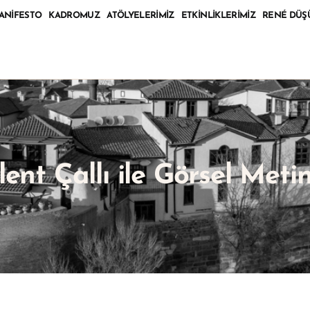
ANIFESTO
KADROMUZ
ATÖLYELERIMIZ
ETKINLIKLERIMIZ
RENÉ DÜŞ
lent Çallı ile Görsel Metin