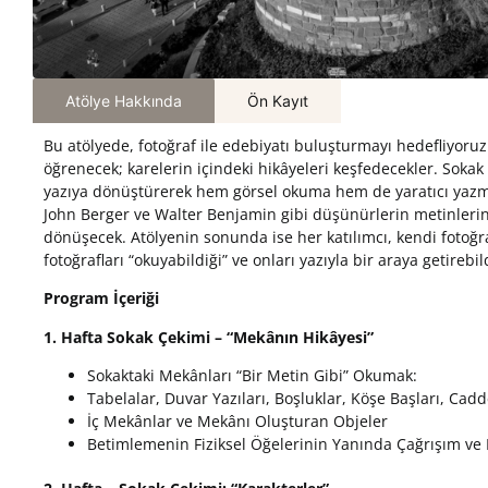
Atölye Hakkında
Ön Kayıt
Bu atölyede, fotoğraf ile edebiyatı buluşturmayı hedefliyoruz. 
öğrenecek; karelerin içindeki hikâyeleri keşfedecekler. Sokak 
yazıya dönüştürerek hem görsel okuma hem de yaratıcı yazm
John Berger ve Walter Benjamin gibi düşünürlerin metinlerinde
dönüşecek. Atölyenin sonunda ise her katılımcı, kendi fotoğr
fotoğrafları “okuyabildiği” ve onları yazıyla bir araya getirebi
Program
İçeriği
1. Hafta
Sokak
Çekimi
– “
Mekânın
Hikâyesi
”
Sokaktaki Mekânları “Bir Metin Gibi” Okumak:
Tabelalar, Duvar Yazıları, Boşluklar, Köşe Başları, Cad
İç Mekânlar ve Mekânı Oluşturan Objeler
Betimlemenin Fiziksel Öğelerinin Yanında Çağrışım ve