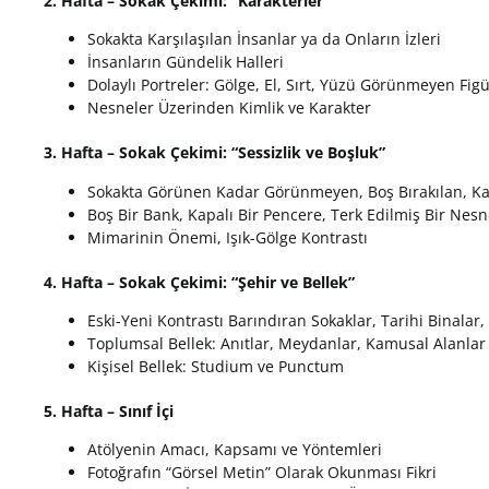
2. Hafta – Sokak Çekimi: “Karakterler”
Sokakta Karşılaşılan İnsanlar ya da Onların İzleri
İnsanların Gündelik Halleri
Dolaylı Portreler: Gölge, El, Sırt, Yüzü Görünmeyen Figü
Nesneler Üzerinden Kimlik ve Karakter
3. Hafta – Sokak Çekimi: “Sessizlik ve Boşluk”
Sokakta Görünen Kadar Görünmeyen, Boş Bırakılan, Ka
Boş Bir Bank, Kapalı Bir Pencere, Terk Edilmiş Bir Nesn
Mimarinin Önemi, Işık-Gölge Kontrastı
4. Hafta – Sokak Çekimi: “Şehir ve Bellek”
Eski-Yeni Kontrastı Barındıran Sokaklar, Tarihi Binalar,
Toplumsal Bellek: Anıtlar, Meydanlar, Kamusal Alanlar
Kişisel Bellek: Studium ve Punctum
5. Hafta – Sınıf İçi
Atölyenin Amacı, Kapsamı ve Yöntemleri
Fotoğrafın “Görsel Metin” Olarak Okunması Fikri