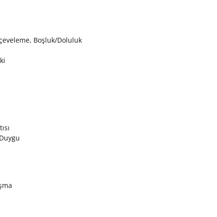
rçeveleme, Boşluk/Doluluk
ki
ısı
 Duygu
ışma