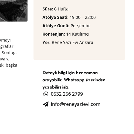
Süre:
6 Hafta
Atölye Saati:
19:00 – 22:00
Atölye Günü:
Perşembe
Kontenjan:
⁠14 Katılımcı
akmayı
Yer:
René Yazı Evi Ankara
ğrafları
 Sontag,
uvara
ek; başka
Detaylı bilgi için her zaman
arayabilir, Whatsapp üzerinden
yazabilirsiniz.
0532 256 2799
info@reneyazievi.com