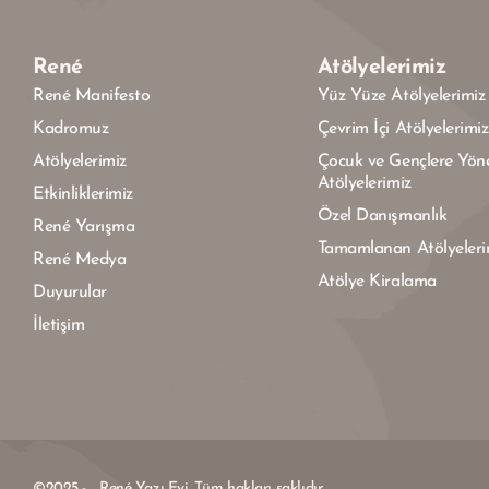
René
Atölyelerimiz
René Manifesto
Yüz Yüze Atölyelerimiz
Kadromuz
Çevrim İçi Atölyelerimiz
Atölyelerimiz
Çocuk ve Gençlere Yöne
Atölyelerimiz
Etkinliklerimiz
Özel Danışmanlık
René Yarışma
Tamamlanan Atölyeleri
René Medya
Atölye Kiralama
Duyurular
İletişim
©2025 - ... René Yazı Evi. Tüm hakları saklıdır.