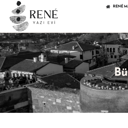
RENÉ M
Bü