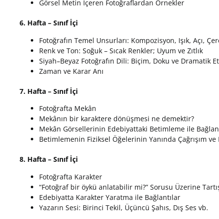
Görsel Metin İçeren Fotoğraflardan Örnekler
6. Hafta – Sınıf İçi
Fotoğrafın Temel Unsurları: Kompozisyon, Işık, Açı, Çe
Renk ve Ton: Soğuk – Sıcak Renkler; Uyum ve Zıtlık
Siyah–Beyaz Fotoğrafın Dili: Biçim, Doku ve Dramatik Et
Zaman ve Karar Anı
7. Hafta – Sınıf İçi
Fotoğrafta Mekân
Mekânın bir karaktere dönüşmesi ne demektir?
Mekân Görsellerinin Edebiyattaki Betimleme ile Bağlant
Betimlemenin Fiziksel Öğelerinin Yanında Çağrışım ve
8. Hafta – Sınıf İçi
Fotoğrafta Karakter
“Fotoğraf bir öykü anlatabilir mi?” Sorusu Üzerine Tart
Edebiyatta Karakter Yaratma ile Bağlantılar
Yazarın Sesi: Birinci Tekil, Üçüncü Şahıs, Dış Ses vb.