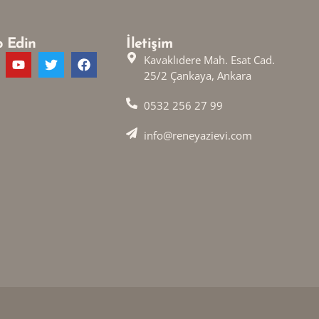
p Edin
İletişim
Kavaklıdere Mah. Esat Cad.
25/2 Çankaya, Ankara
0532 256 27 99
info@reneyazievi.com